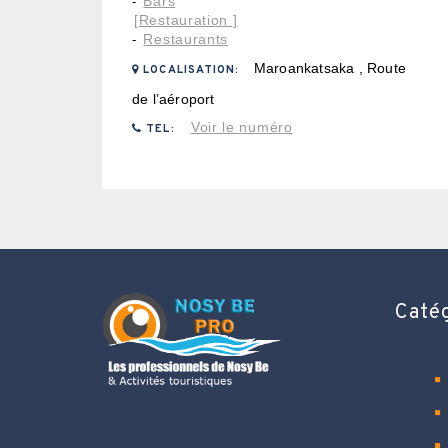
Bars
-
[Restauration ]
Restaurants
-
Maroankatsaka , Route
LOCALISATION:
de l’aéroport
Voir le numéro
TEL:
Caté