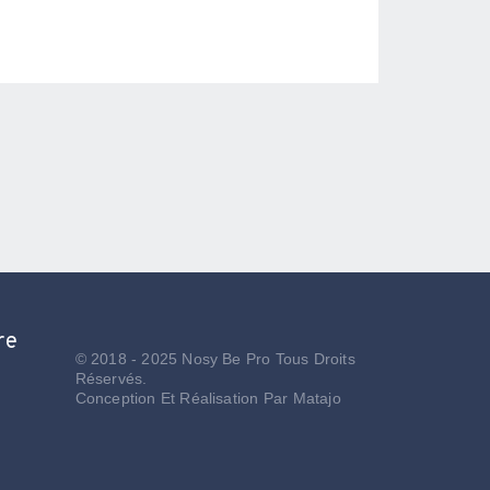
re
© 2018 - 2025 Nosy Be Pro Tous Droits
Réservés.
Conception Et Réalisation Par
Matajo