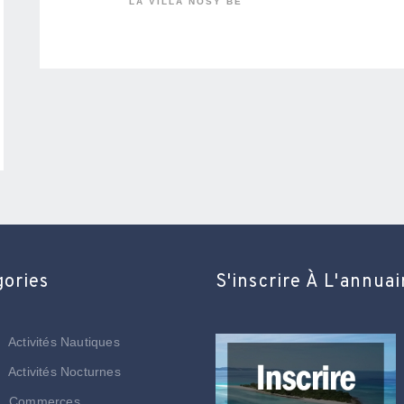
LA VILLA NOSY BE
gories
S'inscrire À L'annuai
Activités Nautiques
Activités Nocturnes
Commerces