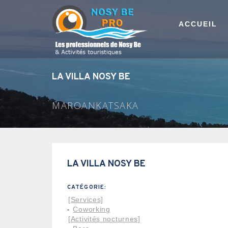
ACCUEIL
LA VILLA NOSY BE
MAROANKATSAKA
LA VILLA NOSY BE
CATÉGORIE:
[Services]
Coworking
-
[Activités nocturnes]