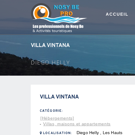
ACCUEIL
VILLA VINTANA
DIEGO HELLY
VILLA VINTANA
CATÉGORIE:
[Hébergements]
Villas, maisons et appartements
-
Diego Helly , Les Hauts
LOCALISATION: