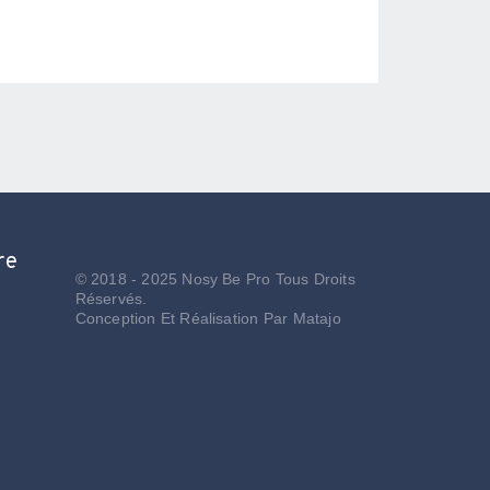
re
© 2018 - 2025 Nosy Be Pro Tous Droits
Réservés.
Conception Et Réalisation Par
Matajo