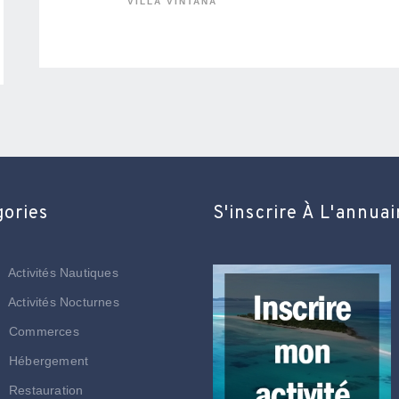
VILLA VINTANA
gories
S'inscrire À L'annuai
Activités Nautiques
Activités Nocturnes
Commerces
Hébergement
Restauration