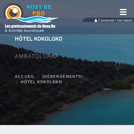
Toggl
navig
Connexion / inscription
HÔTEL KOKOLOKO
AMBATOLOAKA
ACCUEIL
[HÉBERGEMENTS]
HÔTEL KOKOLOKO